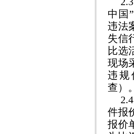
2.
3
中国
违法
失信
比选
现场
违规
查）
2.
4
件报
报价