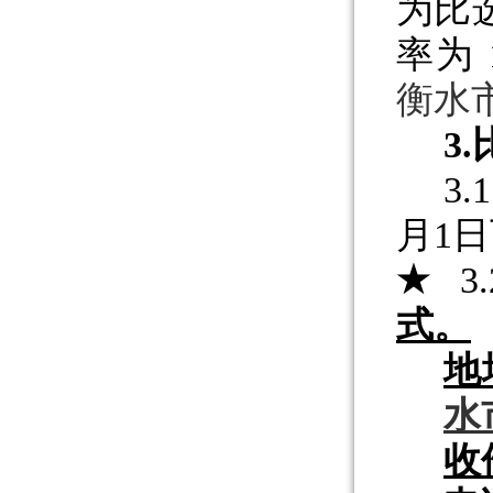
为比
率
为
衡水
3.
3.
月1日
★
3.
式。
地
水
收