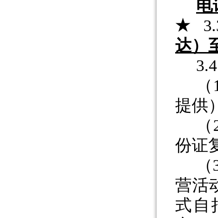
电
★
3.
达
）
3.
（
提供
（
份证
（
营活
式自